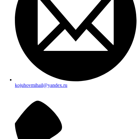
kojuhovmihail@yandex.ru