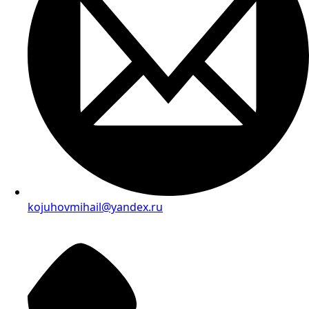
kojuhovmihail@yandex.ru